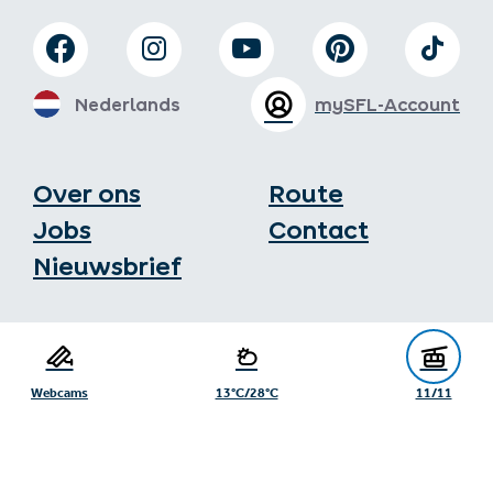
Nederlands
mySFL-Account
Over ons
Route
Jobs
Contact
Nieuwsbrief
Toeristenburo Serfaus-Fiss-Ladis
Gänsackerweg 2
6534 Serfaus
Webcams
13°C/28°C
11/11
+43/5476/6239
info@serfaus-fiss-ladis.at