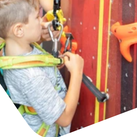
Accommodatie
Ticket- &
vinden
cadeaushop
+43/5476/6239
Nederlands
info@serfaus-fiss-ladis.at