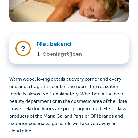
Niet bekend
Openingstijden
Accommodatie
Ticket- &
vinden
cadeaushop
Warm wood, loving details at every corner and every
end and a fragrant scent in the room: the relaxation
mode is almost self-explanatory. Whether in the bear
+43/5476/6239
Nederlands
beauty department or in the cosmetic area of the Hotel
info@serfaus-fiss-ladis.at
Löwe: relaxing hours are pre-programmed. First-class
products of the Maria Galland Paris or OPI brands and
experienced massage hands will take you away on
cloud nine.