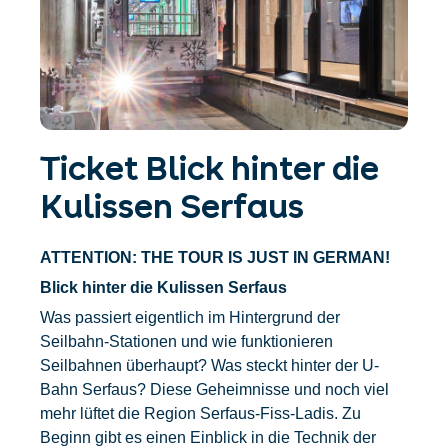
Accommodatie
Ticket- &
vinden
cadeaushop
+43/5476/6239
Nederlands
info@serfaus-fiss-ladis.at