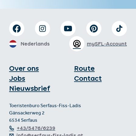
Nederlands
mySFL-Account
Over ons
Route
Jobs
Contact
Nieuwsbrief
Toeristenburo Serfaus-Fiss-Ladis
Gänsackerweg 2
6534 Serfaus
+43/5476/6239
info@serfaus-fiss-ladis.at