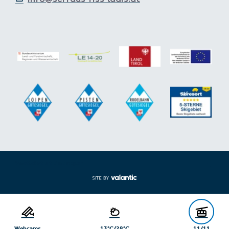
Voettekst uit-/inklappen
Webcams
13°C/28°C
11/11