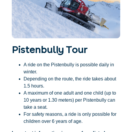
Accommodatie
Ticket- &
vinden
cadeaushop
+43/5476/6239
Nederlands
info@serfaus-fiss-ladis.at