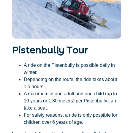
Accommodatie
Ticket- &
vinden
cadeaushop
+43/5476/6239
Nederlands
info@serfaus-fiss-ladis.at