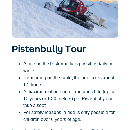
Accommodatie
Ticket- &
vinden
cadeaushop
+43/5476/6239
Nederlands
info@serfaus-fiss-ladis.at