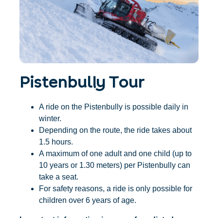
Accommodatie
Ticket- &
vinden
cadeaushop
+43/5476/6239
Nederlands
info@serfaus-fiss-ladis.at