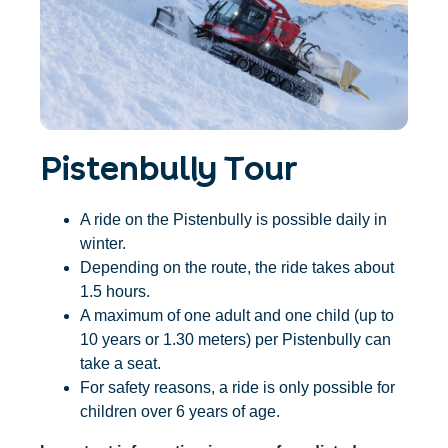
Accommodatie
Ticket- &
vinden
cadeaushop
+43/5476/6239
Nederlands
info@serfaus-fiss-ladis.at