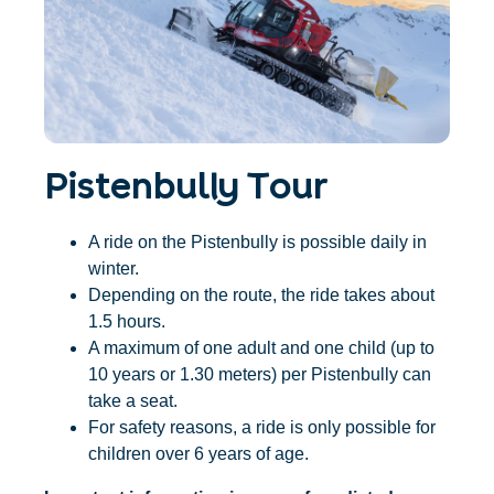
Accommodatie
Ticket- &
vinden
cadeaushop
+43/5476/6239
Nederlands
info@serfaus-fiss-ladis.at