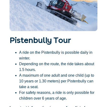
Accommodatie
Ticket- &
vinden
cadeaushop
+43/5476/6239
Nederlands
info@serfaus-fiss-ladis.at