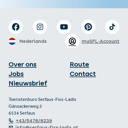
Nederlands
mySFL-Account
Over ons
Route
Jobs
Contact
Nieuwsbrief
Toeristenburo Serfaus-Fiss-Ladis
Gänsackerweg 2
6534 Serfaus
+43/5476/6239
info@serfaus-fiss-ladis.at