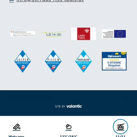
Voettekst uit-/inklappen
Webcams
13°C/28°C
11/11