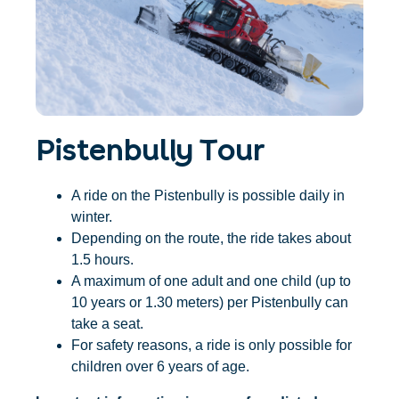
Accommodatie
Ticket- &
vinden
cadeaushop
+43/5476/6239
Nederlands
info@serfaus-fiss-ladis.at