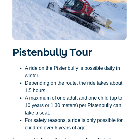
Accommodatie
Ticket- &
vinden
cadeaushop
+43/5476/6239
Nederlands
info@serfaus-fiss-ladis.at