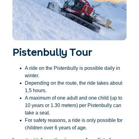
Accommodatie
Ticket- &
vinden
cadeaushop
+43/5476/6239
Nederlands
info@serfaus-fiss-ladis.at