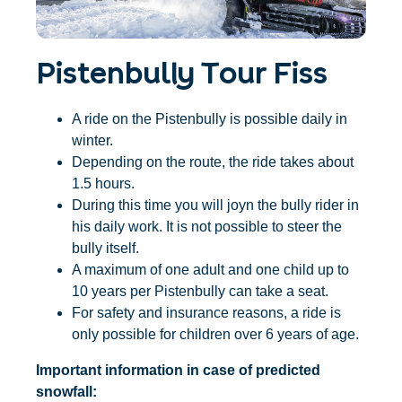
Accommodatie
Ticket- &
vinden
cadeaushop
+43/5476/6239
Nederlands
info@serfaus-fiss-ladis.at