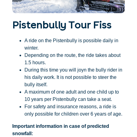
Accommodatie
Ticket- &
vinden
cadeaushop
+43/5476/6239
Nederlands
info@serfaus-fiss-ladis.at