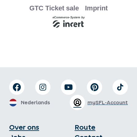
Nederlands
mySFL-Account
Over ons
Route