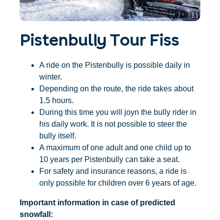
Accommodatie
Ticket- &
vinden
cadeaushop
+43/5476/6239
Nederlands
info@serfaus-fiss-ladis.at