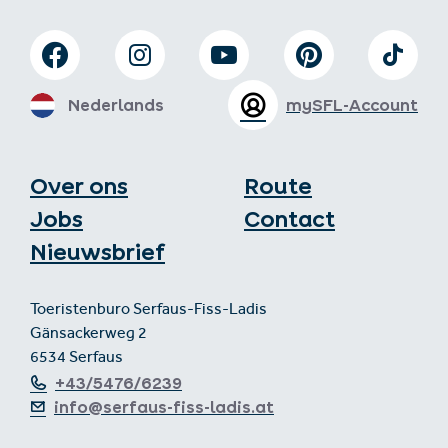
Nederlands
mySFL-Account
Over ons
Route
Jobs
Contact
Nieuwsbrief
Toeristenburo Serfaus-Fiss-Ladis
Gänsackerweg 2
6534 Serfaus
+43/5476/6239
info@serfaus-fiss-ladis.at