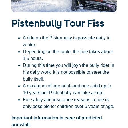
Accommodatie
Ticket- &
vinden
cadeaushop
+43/5476/6239
Nederlands
info@serfaus-fiss-ladis.at