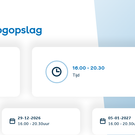
oogopslag
rge for drinks)
rox. 8.30 pm
16.00 - 20.30
Tijd
r conditions.
29-12-2026
05-01-2027
16.00 - 20.30uur
16.00 - 20.30