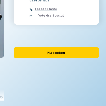
6534 Serfaus
+43 5476 6203
info@skiserfaus.at
Nu boeken
ery