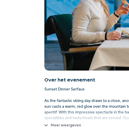
Over het evenement
Sunset Dinner Serfaus
As the fantastic skiing day draws to a close, an
sun casts a warm, red glow over the mountain top
aperitif. With this impressive spectacle in the 
specialities and tasty treats that are served. G
best.
Meer weergeven