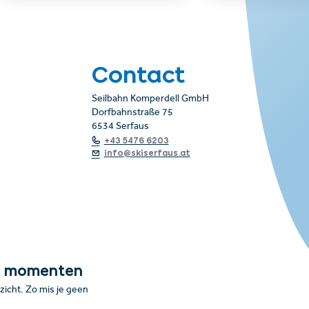
Contact
Seilbahn Komperdell GmbH
Dorfbahnstraße 75
6534 Serfaus
+43 5476 6203
info@skiserfaus.at
e momenten
icht. Zo mis je geen