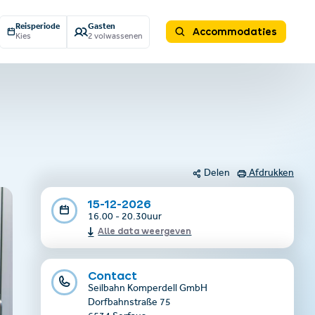
Reisperiode
Gasten
Accommodaties
Kies
2 volwassenen
Delen
Afdrukken
15-12-2026
16.00 - 20.30uur
Alle data weergeven
Contact
Seilbahn Komperdell GmbH
Dorfbahnstraße 75