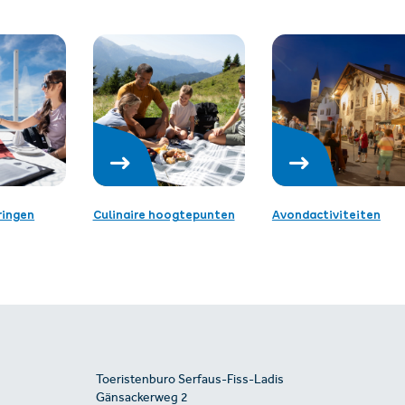
ringen
Culinaire hoogtepunten
Avondactiviteiten
Toeristenburo Serfaus-Fiss-Ladis
Gänsackerweg 2