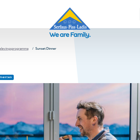
elevingsprogramma
Sunset Dinner
menten