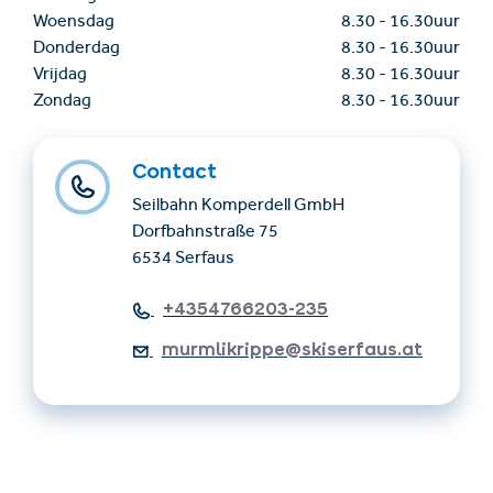
Woensdag
8.30
-
16.30uur
Donderdag
8.30
-
16.30uur
Vrijdag
8.30
-
16.30uur
Zondag
8.30
-
16.30uur
Contact
Seilbahn Komperdell GmbH
Dorfbahnstraße 75
6534 Serfaus
+4354766203-235
murmlikrippe@skiserfaus.at