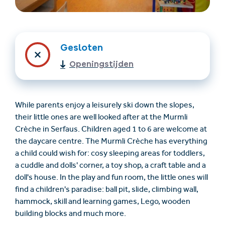
Gesloten
Openingstijden
While parents enjoy a leisurely ski down the slopes,
Accommodatie
Ticket- &
their little ones are well looked after at the Murmli
vinden
cadeaushop
Crèche in Serfaus. Children aged 1 to 6 are welcome at
the daycare centre. The Murmli Crèche has everything
a child could wish for: cosy sleeping areas for toddlers,
+43/5476/6239
Nederlands
a cuddle and dolls' corner, a toy shop, a craft table and a
info@serfaus-fiss-ladis.at
doll's house. In the play and fun room, the little ones will
find a children's paradise: ball pit, slide, climbing wall,
hammock, skill and learning games, Lego, wooden
building blocks and much more.