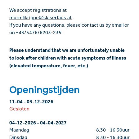
We accept registrations at
murmlikrippe@skiserfaus.at
.
If you have any questions, please contact us by email or
on +43/5476/6203-235.
Please understand that we are unfortunately unable
to look after children with acute symptoms of illness
(elevated temperature, fever, etc.).
Openingstijden
11-04
-
03-12-2026
Gesloten
04-12-2026
-
04-04-2027
Maandag
8.30
-
16.30uur
Dinsdag
8.30
-
16.30uur