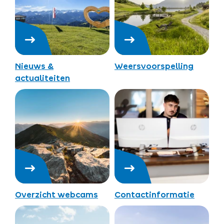
Nieuws &
Weersvoorspelling
actualiteiten
Overzicht webcams
Contactinformatie