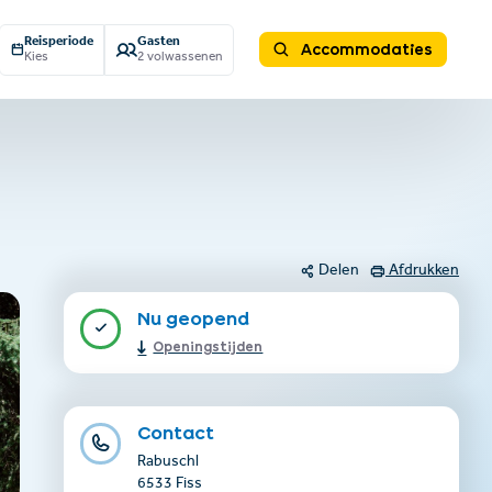
Reisperiode
Gasten
Accommodaties
Kies
2 volwassenen
Delen
Afdrukken
Nu geopend
Openingstijden
Contact
Rabuschl
6533 Fiss