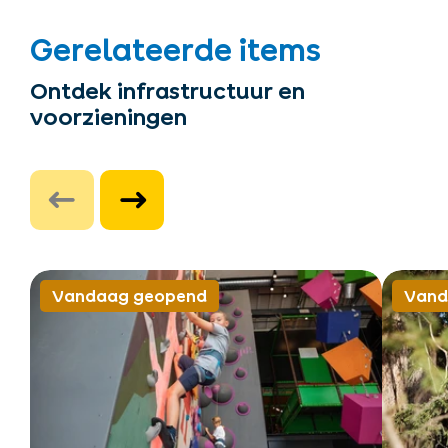
Gerelateerde items
Ontdek infrastructuur en
voorzieningen
Vandaag geopend
Vand