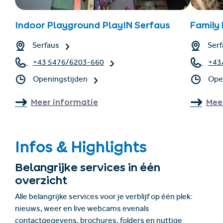
Indoor Playground PlayIN Serfaus
Family
Serfaus
Serf
+43 5476/6203-660
+43
Openingstijden
Ope
Meer informatie
Mee
Infos & Highlights
Belangrijke services in één
overzicht
Alle belangrijke services voor je verblijf op één plek:
nieuws, weer en live webcams evenals
contactgegevens, brochures, folders en nuttige