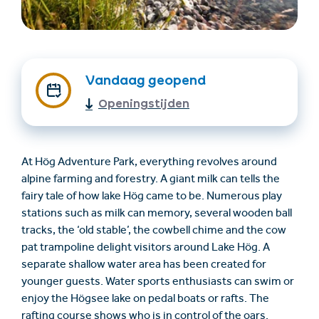
Vandaag geopend
Openingstijden
Accommodatie
Ticket- &
At Hög Adventure Park, everything revolves around
vinden
cadeaushop
alpine farming and forestry. A giant milk can tells the
fairy tale of how lake Hög came to be. Numerous play
stations such as milk can memory, several wooden ball
+43/5476/6239
Nederlands
tracks, the ‘old stable’, the cowbell chime and the cow
info@serfaus-fiss-ladis.at
pat trampoline delight visitors around Lake Hög. A
separate shallow water area has been created for
younger guests. Water sports enthusiasts can swim or
enjoy the Högsee lake on pedal boats or rafts. The
rafting course shows who is in control of the oars.