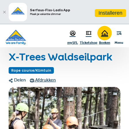
sr.table-of-contents
Meer informatie
Fotogalerij
Links & documenten
Contact
Infos & Highlights
Ga naar hoofdinhoud
Ga naar inhoudsopgave
Ga naar hoofdnavigatie
Serfaus-Fiss-Ladis App
Installeren
Maak je vakantie slimmer
Startpagina
Regio & route
Restaurants, winkels & meer
mySFL
Ticketshop
Boeken
Menu
X-Trees Waldseilpark
X-Trees Waldseilpark
Rope course/Klimtuin
Delen
Afdrukken