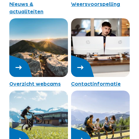
Nieuws &
Weersvoorspelling
actualiteiten
Overzicht webcams
Contactinformatie