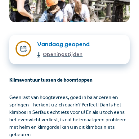
Vandaag geopend
Openingstijden
Accommodatie
Ticket- &
vinden
cadeaushop
Klimavontuur tussen de boomtoppen
+43/5476/6239
Nederlands
Geen last van hoogtevrees, goed in balanceren en
info@serfaus-fiss-ladis.at
springen – herkent u zich daarin? Perfect! Dan is het
klimbos in Serfaus echt iets voor u! En als u toch eens
het evenwicht verliest, is dat helemaal geen probleem:
met helm en klimgordel kan u in dit klimbos niets
gebeuren.