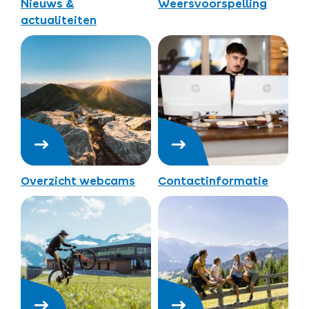
Nieuws &
Weersvoorspelling
actualiteiten
Overzicht webcams
Contactinformatie