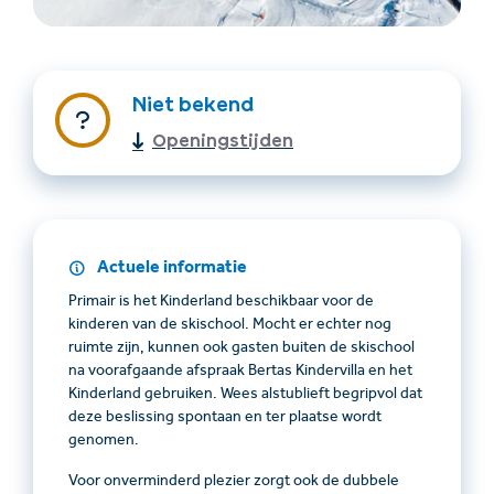
Niet bekend
Openingstijden
Accommodatie
Ticket- &
Actuele informatie
vinden
cadeaushop
Primair is het Kinderland beschikbaar voor de
kinderen van de skischool. Mocht er echter nog
+43/5476/6239
Nederlands
ruimte zijn, kunnen ook gasten buiten de skischool
info@serfaus-fiss-ladis.at
na voorafgaande afspraak Bertas Kindervilla en het
Kinderland gebruiken. Wees alstublieft begripvol dat
deze beslissing spontaan en ter plaatse wordt
genomen.
Voor onverminderd plezier zorgt ook de dubbele