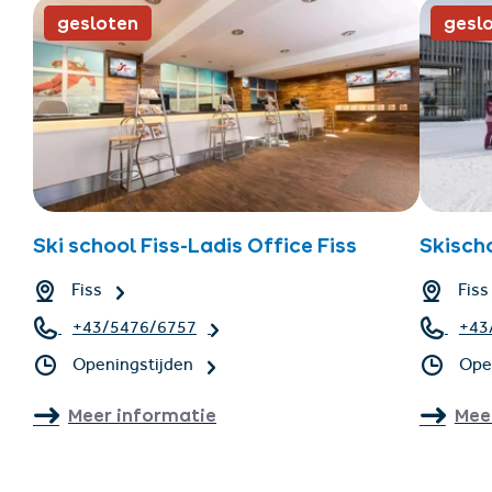
gesloten
gesl
Ski school Fiss-Ladis Office Fiss
Skischo
Fiss
Fiss
+43/5476/6757
+43
Openingstijden
Ope
Meer informatie
Mee