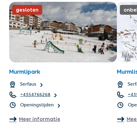
gesloten
onbe
Murmlipark
Murmli
Serfaus
Serf
+4354766268
+43
Openingstijden
Ope
Meer informatie
Mee