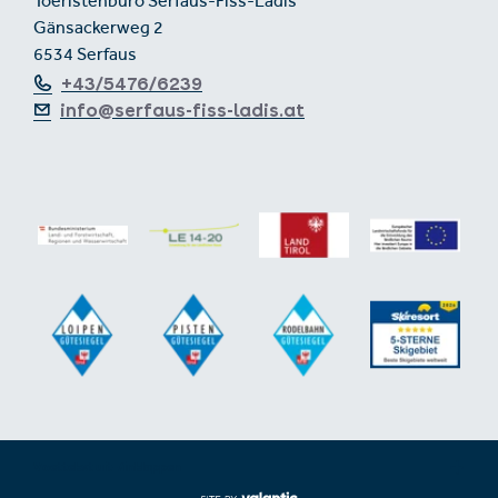
Toeristenburo Serfaus-Fiss-Ladis
Gänsackerweg 2
6534 Serfaus
+43/5476/6239
info@serfaus-fiss-ladis.at
Voettekst uit-/inklappen