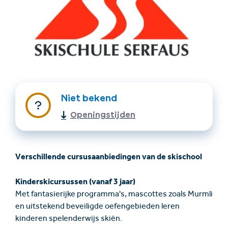
Niet bekend
Accommodatie
Ticket- &
Openingstijden
vinden
cadeaushop
Verschillende cursusaanbiedingen van de skischool
+43/5476/6239
Nederlands
info@serfaus-fiss-ladis.at
Kinderskicursussen (vanaf 3 jaar)
Met fantasierijke programma's, mascottes zoals Murmli
en uitstekend beveiligde oefengebieden leren
kinderen spelenderwijs skiën.