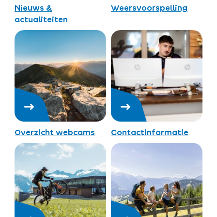
Nieuws &
Weersvoorspelling
actualiteiten
Overzicht webcams
Contactinformatie