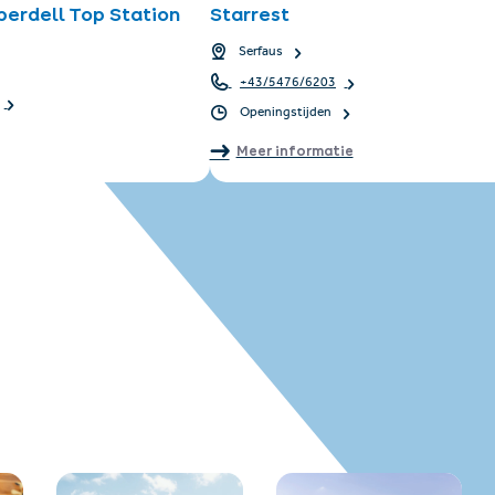
erdell Top Station
Starrest
Serfaus
+43/5476/6203
Openingstijden
Meer informatie