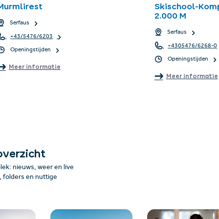
Murmlirest
Skischool-Komp
2.000 M
Serfaus
Serfaus
+43/5476/6203
+4305476/6268-0
Openingstijden
Openingstijden
Meer informatie
Meer informatie
overzicht
plek: nieuws, weer en live
folders en nuttige