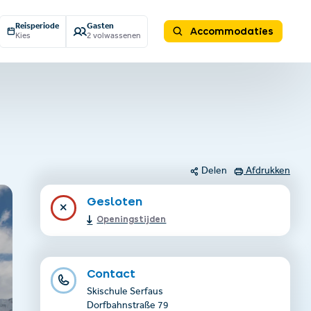
Reisperiode
Gasten
Accommodaties
Kies
2 volwassenen
Delen
Afdrukken
Gesloten
Openingstijden
Contact
Skischule Serfaus
Dorfbahnstraße 79