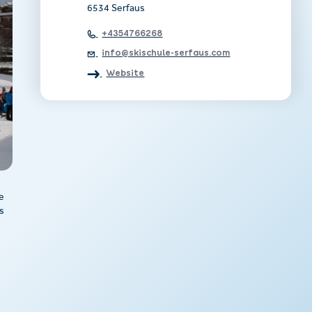
6534 Serfaus
+4354766268
info@skischule-serfaus.com
Website
e
s