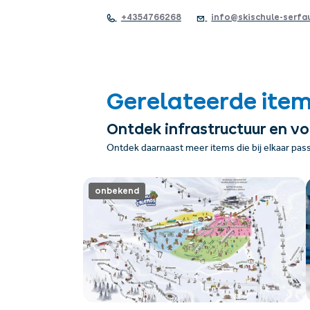
+4354766268
info@skischule-serfa
Gerelateerde ite
Ontdek infrastructuur en v
Ontdek daarnaast meer items die bij elkaar pas
onbekend