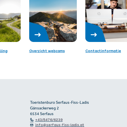
ling
Overzicht webcams
Contactinformatie
Toeristenburo Serfaus-Fiss-Ladis
Gänsackerweg 2
6534 Serfaus
+43/5476/6239
info@serfaus-fiss-ladis.at