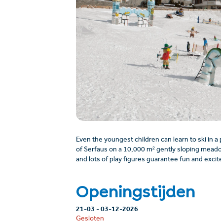
Even the youngest children can learn to ski in a 
of Serfaus on a 10,000 m² gently sloping meadow.
and lots of play figures guarantee fun and exci
Openingstijden
21-03
-
03-12-2026
Gesloten