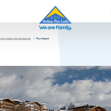
vang tijdens de skivakantie
Murmlipark