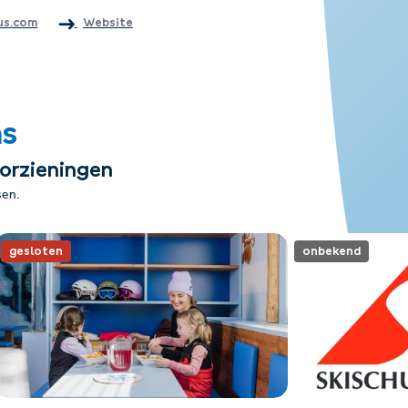
us.com
Website
ms
oorzieningen
sen.
gesloten
onbekend