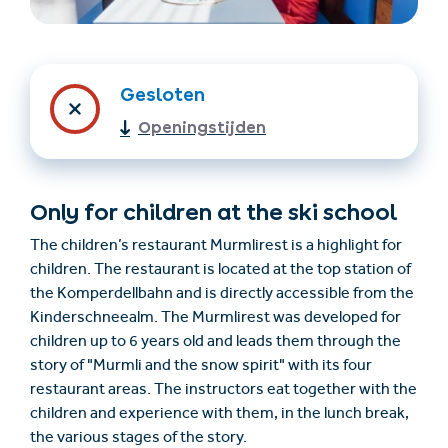
Gesloten
Openingstijden
Only for children at the ski school
Accommodatie
Ticket- &
vinden
cadeaushop
The children’s restaurant Murmlirest is a highlight for
children. The restaurant is located at the top station of
the Komperdellbahn and is directly accessible from the
+43/5476/6239
Nederlands
Kinderschneealm. The Murmlirest was developed for
info@serfaus-fiss-ladis.at
children up to 6 years old and leads them through the
story of "Murmli and the snow spirit" with its four
restaurant areas. The instructors eat together with the
children and experience with them, in the lunch break,
the various stages of the story.