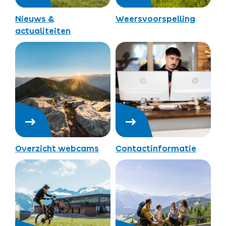
Nieuws &
Weersvoorspelling
actualiteiten
Overzicht webcams
Contactinformatie