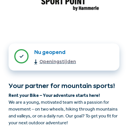
Nu geopend
Openingstijden
Accommodatie
Ticket- &
vinden
cadeaushop
Your partner for mountain sports!
+43/5476/6239
Nederlands
Rent your Bike – Your adventure starts here!
info@serfaus-fiss-ladis.at
We are a young, motivated team with a passion for
movement – on two wheels, hiking through mountains
and valleys, or on a daily run. Our goal? To get you fit for
your next outdoor adventure!