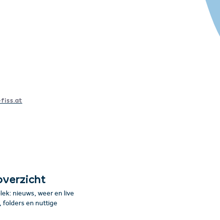
fiss.at
overzicht
plek: nieuws, weer en live
folders en nuttige