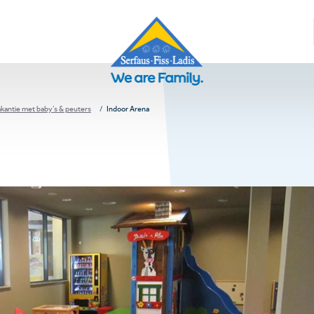
antie met baby’s & peuters
Indoor Arena