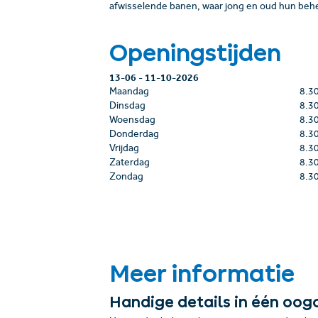
afwisselende banen, waar jong en oud hun behend
Openingstijden
13-06
-
11-10-2026
Maandag
8.3
Dinsdag
8.3
Woensdag
8.3
Donderdag
8.3
Vrijdag
8.3
Zaterdag
8.3
Zondag
8.3
Meer informatie
Handige details in één oog