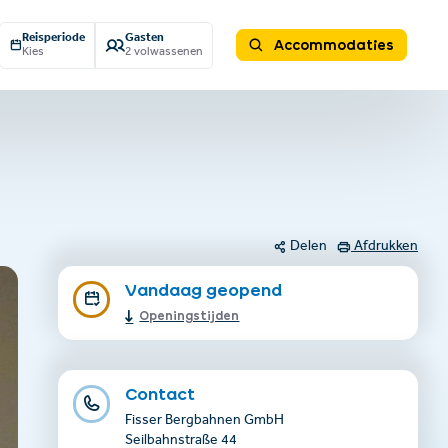
Reisperiode
Gasten
Accommodaties
Kies
2 volwassenen
Delen
Afdrukken
Vandaag geopend
Openingstijden
Contact
Fisser Bergbahnen GmbH
Seilbahnstraße 44