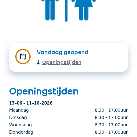
Vandaag geopend
Openingstijden
Accommodatie
Ticket- &
vinden
cadeaushop
Openingstijden
+43/5476/6239
Nederlands
13-06
-
11-10-2026
info@serfaus-fiss-ladis.at
Maandag
8.30
-
17.00uur
Dinsdag
8.30
-
17.00uur
Woensdag
8.30
-
17.00uur
Donderdag
8.30
-
17.00uur