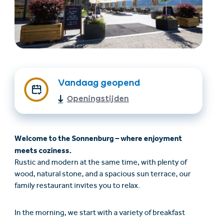
Vandaag geopend
Openingstijden
Accommodatie
Ticket- &
vinden
cadeaushop
Welcome to the Sonnenburg – where enjoyment
meets coziness.
+43/5476/6239
Nederlands
Rustic and modern at the same time, with plenty of
info@serfaus-fiss-ladis.at
wood, natural stone, and a spacious sun terrace, our
family restaurant invites you to relax.
In the morning, we start with a variety of breakfast