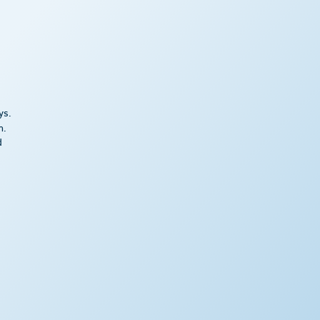
ys.
m.
d