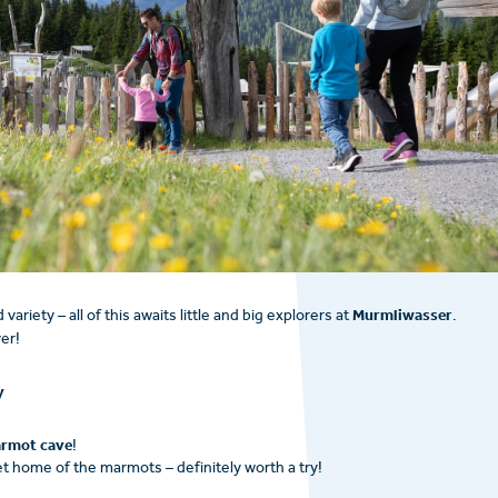
Murmliwasser
riety – all of this awaits little and big explorers at
.
er!
y
rmot cave
!
cret home of the marmots – definitely worth a try!