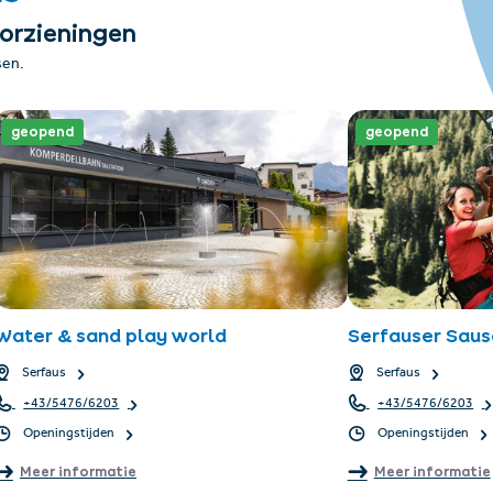
oorzieningen
sen.
geopend
geopend
Water & sand play world
Serfauser Saus
Serfaus
Serfaus
+43/5476/6203
+43/5476/6203
Openingstijden
Openingstijden
Meer informatie
Meer informatie