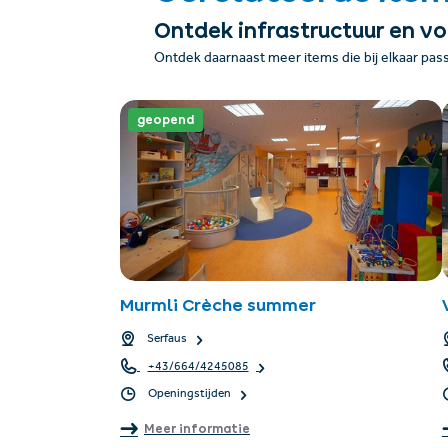
Ontdek infrastructuur en v
Ontdek daarnaast meer items die bij elkaar pas
geopend
Murmli Crèche summer
Serfaus
+43/664/4245085
Openingstijden
Meer informatie