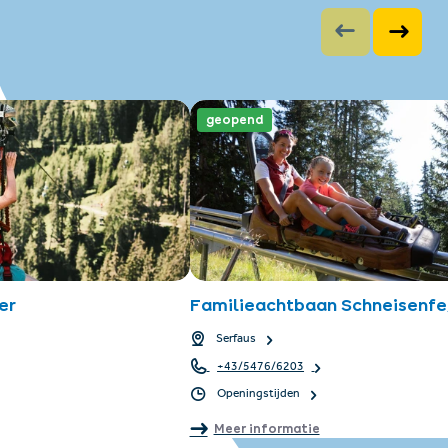
geopend
er
Familieachtbaan Schneisenfe
Serfaus
+43/5476/6203
Openingstijden
Meer informatie