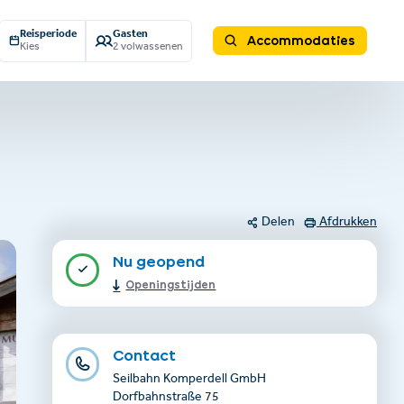
Reisperiode
Gasten
Accommodaties
Kies
2 volwassenen
Delen
Afdrukken
Nu geopend
Openingstijden
Contact
Seilbahn Komperdell GmbH
Dorfbahnstraße 75