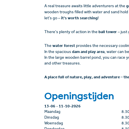
g
A real treasure awaits little adventurers at the
wooden troughs filled with water and sand hold
it's worth searching
let's go –
!
ball tower
There's plenty of action in the
– just 
water forest
The
provides the necessary coolin
dam and play area
In the spacious
, water can b
In the large wooden barrel pond, you can race 
and other treasures.
A place full of nature, play, and adventure – t
Openingstijden
13-06
-
11-10-2026
Maandag
8.3
Dinsdag
8.3
Woensdag
8.3