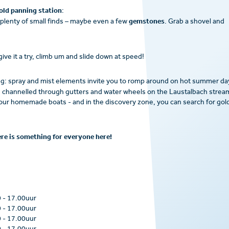
old panning station
:
gemstones
 plenty of small finds – maybe even a few
. Grab a shovel and
give it a try, climb um and slide down at speed!
g: spray and mist elements invite you to romp around on hot summer da
e channelled through gutters and water wheels on the Laustalbach strea
your homemade boats - and in the discovery zone, you can search for gol
here is something for everyone here!
0
-
17.00uur
0
-
17.00uur
0
-
17.00uur