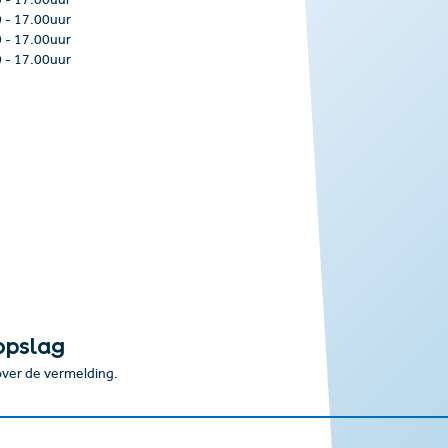
0
-
17.00uur
0
-
17.00uur
0
-
17.00uur
0
-
17.00uur
opslag
 over de vermelding.