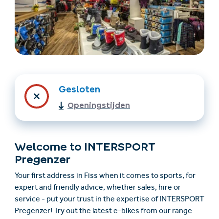
Gesloten
Openingstijden
Accommodatie
Ticket- &
vinden
cadeaushop
Welcome to INTERSPORT
+43/5476/6239
Nederlands
Pregenzer
info@serfaus-fiss-ladis.at
Your first address in Fiss when it comes to sports, for
expert and friendly advice, whether sales, hire or
service - put your trust in the expertise of INTERSPORT
Pregenzer! Try out the latest e-bikes from our range