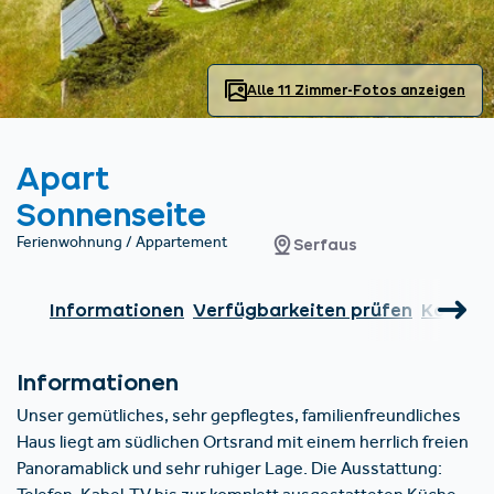
Unterkünfte finden
Ticket- &
Gutscheinshop
+43/5476/6239
Deutsch
info@serfaus-fiss-ladis.at