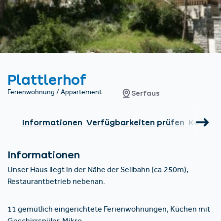
Unterkünfte finden
Ticket- &
Gutscheinshop
+43/5476/6239
Deutsch
info@serfaus-fiss-ladis.at