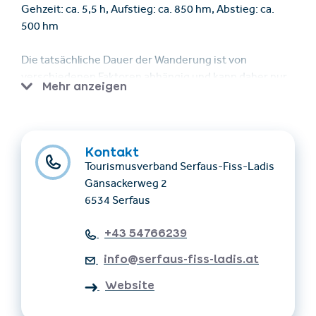
Gehzeit: ca. 5,5 h, Aufstieg: ca. 850 hm, Abstieg: ca.
500 hm
Die tatsächliche Dauer der Wanderung ist von
verschiedenen Faktoren abhängig und kann daher nur
Mehr anzeigen
als Richtwert angegeben werden.
Anmeldung bis zum Vortag 16:00 Uhr online
erforderlich
Kontakt
Tourismusverband Serfaus-Fiss-Ladis
Treffpunkt: 09:15 Uhr Seilbahn Komperdell Talstation
Gänsackerweg 2
Serfaus
6534 Serfaus
Voraussetzungen: Teilnahme nur mit SFL-Gästekarte
+43 54766239
oder Super. Sommer. Card. möglich!
info@serfaus-fiss-ladis.at
Gute Grundkondition und Trittsicherheit erforderlich
Website
Kosten: kostenlos