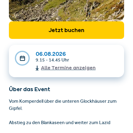
Jetzt buchen
06.08.2026
9.15 - 14.45 Uhr
Unterkünfte finden
Ticket- &
Alle Termine anzeigen
Gutscheinshop
Über das Event
+43/5476/6239
Deutsch
info@serfaus-fiss-ladis.at
Vom Komperdell über die unteren Glockhäuser zum
Gipfel.
Abstieg zu den Blankaseen und weiter zum Lazid