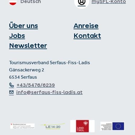
Deutsch
mySFL-Konto
Über uns
Anreise
Jobs
Kontakt
Newsletter
Tourismusverband Serfaus-Fiss-Ladis
Gänsackerweg 2
6534 Serfaus
+43/5476/6239
info@serfaus-fiss-ladis.at