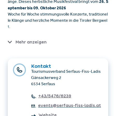
26. S
änge. Dieses herbstliche Musikfestival bringt vom
eptember bis 09. Oktober 2026
Woche für Woche stimmungsvolle Konzerte, traditionel
le Klänge und herzliche Momente in die Tiroler Bergwel
t.
Jetzt das Programm entdecken.
Mehr anzeigen
Kontakt
Tourismusverband Serfaus-Fiss-Ladis
Gänsackerweg 2
6534 Serfaus
+43/5476/6239
events@serfaus-fiss-ladis.at
Website