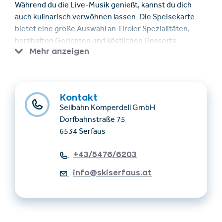
Während du die Live-Musik genießt, kannst du dich
auch kulinarisch verwöhnen lassen. Die Speisekarte
bietet eine große Auswahl an Tiroler Spezialitäten,
herzhaften Gerichten und köstlichen Desserts.
Mehr anzeigen
Der Leithe Wirt ist der perfekte Ort, um deinen
Sonntag in den Bergen zu genießen – mit Musik,
Atmosphäre und beeindruckender Aussicht.
Kontakt
Seilbahn Komperdell GmbH
Dorfbahnstraße 75
6534 Serfaus
+43/5476/6203
info@skiserfaus.at