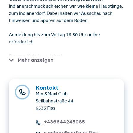
Indianerschmuck schleichen wir, wie kleine Häuptlinge,
zum Indianerdorf. Dabei halten wir Ausschau nach
hinweisen und Spuren auf dem Boden.
Anmeldung bis zum Vortag 16:30 Uhr online
erforderlich
Für wen: Kids (3 - 5 Jahre)
Mehr anzeigen
Wichtig: es können nur Kinder betreut werden, die
keine Windeln mehr benötigen.
Kontakt
Treffpunkt & Abholung: beim Mini&Maxi Club direkt
Mini&Maxi Club
gegenüber von Sport Schmid Fiss
Seilbahnstraße 44
6533 Fiss
Teilnahme: nur mit SFL-Gästekarte oder Super.
Sommer. Card.
+436644245085
c.geiger@serfaus-fiss-