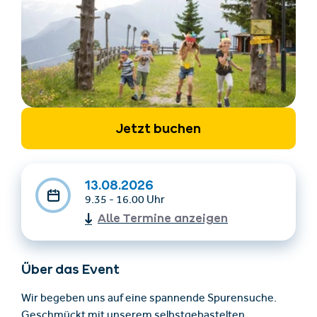
Jetzt buchen
Unterkünfte finden
Ticket- &
Gutscheinshop
13.08.2026
9.35 - 16.00 Uhr
Alle Termine anzeigen
+43/5476/6239
Deutsch
info@serfaus-fiss-ladis.at
Über das Event
Wir begeben uns auf eine spannende Spurensuche.
Geschmückt mit unserem selbstgebastelten