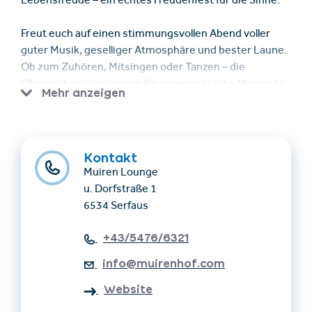
Lebensfreude – ein echtes Freudenfest für die Sinne.
Freut euch auf einen stimmungsvollen Abend voller
guter Musik, geselliger Atmosphäre und bester Laune.
Ob zum Zuhören, Mitsingen oder Tanzen – die
Ohrenschmalzler sorgen für unvergessliche Momente
Mehr anzeigen
und machen die Muiren Lounge wieder zur
Feierlocation des Genussherbstes.
Legendäre Stimmung, gute Musik und ein Abend zum
Kontakt
Feiern, Lachen und Genießen erwarten euch!
Muiren Lounge
u. Dorfstraße 1
Reservierung empfohlen:
6534 Serfaus
Anmeldung per E-Mail an
info@muirenhof.com
oder
+43/5476/6321
per whatsapp an Sabine +43/664/887/25693
info@muirenhof.com
Wir freuen uns auf einen unvergesslichen Abend mit
Website
euch!