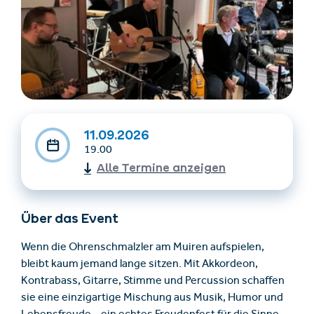
11.09.2026
19.00
Unterkünfte finden
Ticket- &
Gutscheinshop
Alle Termine anzeigen
Über das Event
+43/5476/6239
Deutsch
info@serfaus-fiss-ladis.at
Wenn die Ohrenschmalzler am Muiren aufspielen,
bleibt kaum jemand lange sitzen. Mit Akkordeon,
Kontrabass, Gitarre, Stimme und Percussion schaffen
sie eine einzigartige Mischung aus Musik, Humor und