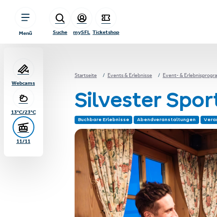
sr.table-of-contents
Infos & Highlights
Zum Hauptinhalt springen
Zum Inhaltsverzeichnis springen
Zur Hauptnavigation springen
Suche
mySFL
Ticketshop
Menü
Startseite
Events & Erlebnisse
Event- & Erlebnisprog
Webcams
Silvester Spo
13°C/23°C
Buchbare Erlebnisse
Abendveranstaltungen
Vera
11/11