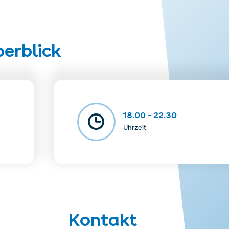
m Preis inbegriffen. Talwärts geht´s entweder mit der Komperdellbahn o
ahn (bitte entsprechende Kleidung / Schuhe wählen).
berblick
18.00 - 22.30
Uhrzeit
Kontakt