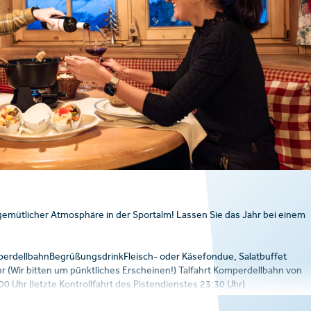
gemütlicher Atmosphäre in der Sportalm! Lassen Sie das Jahr bei einem
perdellbahnBegrüßungsdrinkFleisch- oder Käsefondue, Salatbuffet
 (Wir bitten um pünktliches Erscheinen!) Talfahrt Komperdellbahn von
0 Uhr (letzte Kontrollfahrt des Pistendienstes 23:30 Uhr)