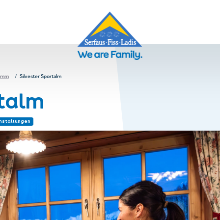
ramm
Silvester Sportalm
rtalm
nstaltungen