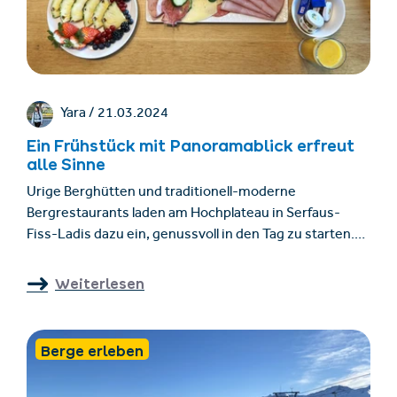
Yara /
21.03.2024
Ein Frühstück mit Panoramablick erfreut
alle Sinne
Urige Berghütten und traditionell-moderne
Bergrestaurants laden am Hochplateau in Serfaus-
Fiss-Ladis dazu ein, genussvoll in den Tag zu starten.
Ein reichhaltiges Bergfrühstück bereitet optimal auf
einen erlebnisreichen Wintertag vor und verspricht
Weiterlesen
einen gelungenen Start.
Berge erleben