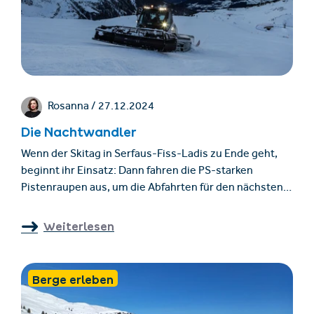
Rosanna /
27.12.2024
Die Nachtwandler
Wenn der Skitag in Serfaus-Fiss-Ladis zu Ende geht,
beginnt ihr Einsatz: Dann fahren die PS-starken
Pistenraupen aus, um die Abfahrten für den nächsten
Tag zu präparieren. Wie man die 12-Tonner gekonnt
steuert, wie viel Aufwand hinter einer glatten Piste
Weiterlesen
steckt und warum Draufgänger hier fehl am Platz sind,
verrät Fahrer Andi Marth.
Berge erleben