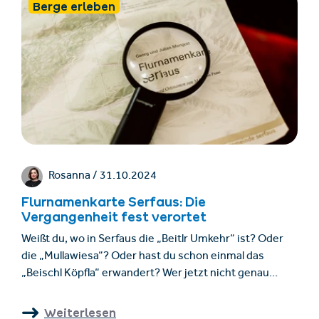
Berge erleben
Rosanna /
31.10.2024
Flurnamenkarte Serfaus: Die
Vergangenheit fest verortet
Weißt du, wo in Serfaus die „Beitlr Umkehr“ ist? Oder
die „Mullawiesa“? Oder hast du schon einmal das
„Beischl Köpfla“ erwandert? Wer jetzt nicht genau
sagen kann, wo diese drei Plätze verortet sind, wirft am
besten einen Blick in die Flurnamenkarte Serfaus: Die
Weiterlesen