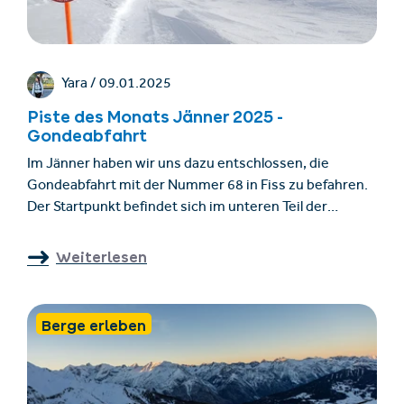
Yara /
09.01.2025
Piste des Monats Jänner 2025 -
Gondeabfahrt
Im Jänner haben wir uns dazu entschlossen, die
Gondeabfahrt mit der Nummer 68 in Fiss zu befahren.
Der Startpunkt befindet sich im unteren Teil der
Sattelabfahrt (Nr. 73), wo die Piste nach links den Hang
hinunterführt. Diese Abfahrt ist sowohl von Fiss aus
Weiterlesen
mit der Sattelbahn als auch von Serfaus aus mit der
Königsleithebahn erreichbar. Die Bergstationen beider
Bahnen bieten eine unglaubliche Weitsicht auf die
Berge erleben
umliegenden Berge sowie auf das Skigebiet von
Serfaus und Fiss.