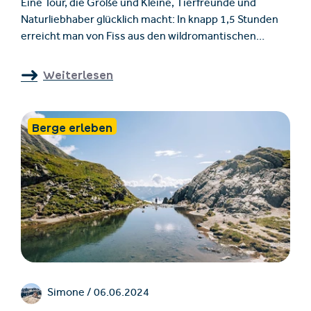
Eine Tour, die Große und Kleine, Tierfreunde und
Naturliebhaber glücklich macht: In knapp 1,5 Stunden
erreicht man von Fiss aus den wildromantischen
Urgsee. Anschließend lockt die Schöngampalm mit
Knödeln, Käsespätzle und Kaiserschmarren.
Weiterlesen
Berge erleben
Simone /
06.06.2024