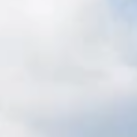
Unterkünfte finden
Ticket- &
Gutscheinshop
+43/5476/6239
Deutsch
info@serfaus-fiss-ladis.at