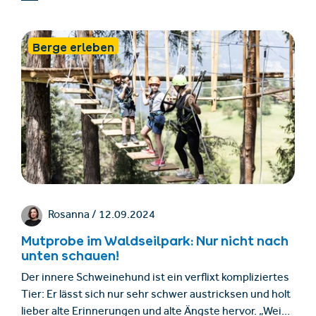
beiden Serfauser Georg und Julian Mangott haben sie
in jahrelanger Arbeit erarbeitet und konnten mehr als
1000 Verschiedene überlieferte Ortsbezeichnungen
Berge erleben
festlegen. Entstanden ist so nicht nur eine Karte,
sondern ein Zeitdokument.
Rosanna /
12.09.2024
Mutprobe im Waldseilpark: Nur nicht nach
unten schauen!
Der innere Schweinehund ist ein verflixt kompliziertes
Tier: Er lässt sich nur sehr schwer austricksen und holt
lieber alte Erinnerungen und alte Ängste hervor. „Weißt