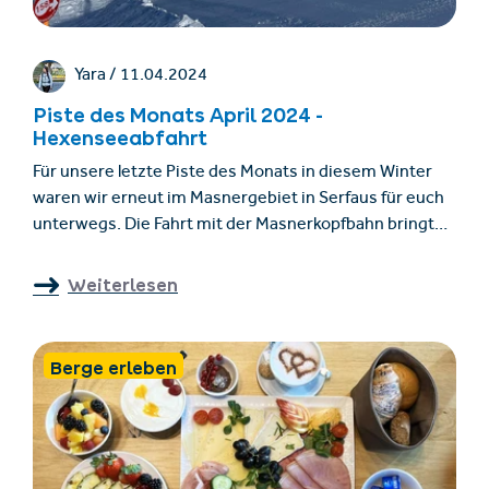
Yara /
11.04.2024
Piste des Monats April 2024 -
Hexenseeabfahrt
Für unsere letzte Piste des Monats in diesem Winter
waren wir erneut im Masnergebiet in Serfaus für euch
unterwegs. Die Fahrt mit der Masnerkopfbahn bringt
euch hinauf zum höchsten Punkt im Skigebiet Serfaus-
Fiss-Ladis auf 2.820 Metern Seehöhe. Von dort aus
Weiterlesen
startet auch die Hexenseeabfahrt.
Berge erleben