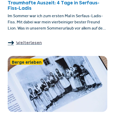
Traumhafte Auszeit: 4 Tage in Serfaus-
Fiss-Ladis
Im Sommer war ich zum ersten Mal in Serfaus-Ladis-
Fiss. Mit dabei war mein vierbeiniger bester Freund
Lion. Was in unserem Sommerurlaub vor allem auf dem
Programm stand? Natürlich das, was wir am liebsten
machen: Wandern! In diesem Gastbeitrag stelle ich dir
Weiterlesen
Tipps für schöne Wanderungen und Ausflüge vor. Ein
Highlight war auch das Klettersteig-Erlebnis – natürlich
ohne Hund, aber dazu gleich mehr.
Berge erleben