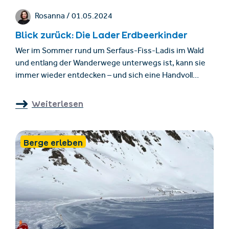
Rosanna /
01.05.2024
Blick zurück: Die Lader Erdbeerkinder
Wer im Sommer rund um Serfaus-Fiss-Ladis im Wald
und entlang der Wanderwege unterwegs ist, kann sie
immer wieder entdecken – und sich eine Handvoll
pflücken: Kleine Walderdbeeren, die ganz besonders
süß schmecken. Aber hast du gewusst, dass die roten
Weiterlesen
Früchte früher ein Zuverdienst waren, durch den
Kinder aus Ladis ihre Familien unterstützen konnten?
Florian Klotz ist mit uns in die Geschichte der Region
Berge erleben
eingetaucht und hat uns über die „Erdbeerkinder von
Ladis“ erzählt.