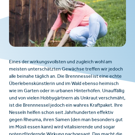
Eines der wirkungsvollsten und zugleich wohl am
meisten unterschätzten Gewächse treffen wir jedoch
alle beinahe täglich an. Die Brennnessel ist eine echte
Überlebenskünstlerin und im Wald ebenso heimisch
wie im Garten oder in urbanen Hinterhöfen. Unauffällig
und von vielen Hobbygärtnern als Unkraut verschmäht,
ist die Brennnessel jedoch ein wahres Kraftpaket. Ihre
Nesseln helfen schon seit Jahrhunderten effektiv
gegen Rheuma, ihren Samen (den man besonders gut
im Müsli essen kann) wird vitalisierende und sogar
potenzfördernde Wirkung nachgesagt. Das macht die