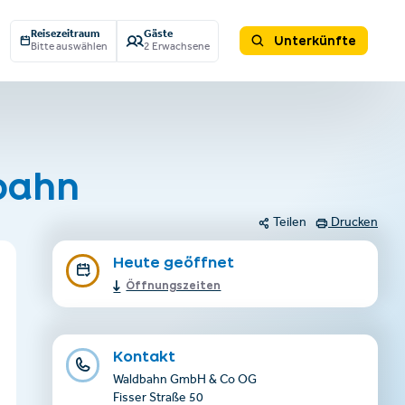
Reisezeitraum
Gäste
Unterkünfte
Bitte auswählen
2 Erwachsene
dbahn
Teilen
Drucken
Heute geöffnet
Öffnungszeiten
Kontakt
Waldbahn GmbH & Co OG
Fisser Straße 50