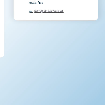
6533 Fiss
info@skiserfaus.at