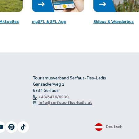
Aktuelles
mySFL & SFL App
Skibus & Wanderbus
Tourismusverband Serfaus-Fiss-Ladis
Gänsackerweg 2
6534 Serfaus
+43/5476/6239
info@serfaus-fiss-ladis.at
Deutsch