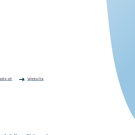
adis.at
Website