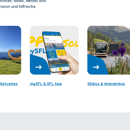
enthalt: News, Wetter und
üren und hilfreiche
Aktuelles
mySFL & SFL App
Skibus & Wanderbus