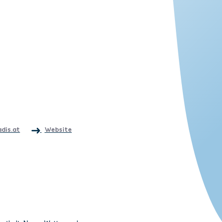
adis.at
Website