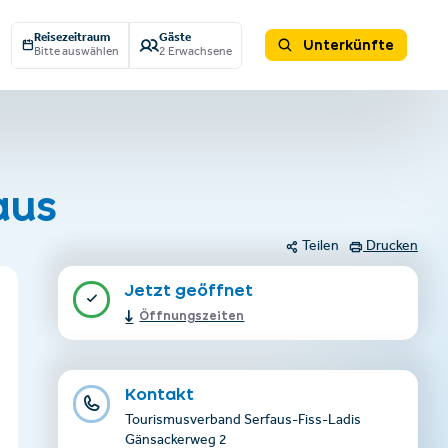
Reisezeitraum
Gäste
Unterkünfte
Bitte auswählen
2 Erwachsene
aus
Teilen
Drucken
Jetzt geöffnet
Öffnungszeiten
Kontakt
Tourismusverband Serfaus-Fiss-Ladis
Gänsackerweg 2