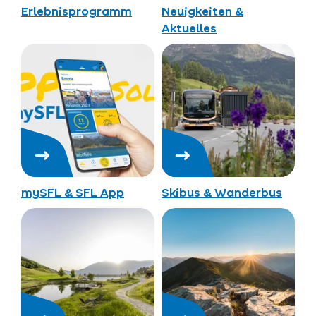
Erlebnisprogramm
Neuigkeiten &
Aktuelles
mySFL & SFL App
Skibus & Wanderbus