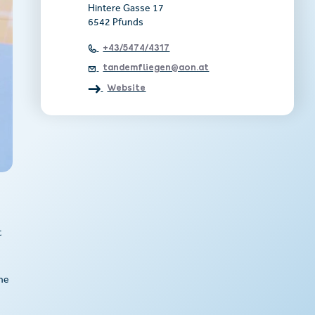
Hintere Gasse 17
6542 Pfunds
+43/5474/4317
tandemfliegen@aon.at
Website
t
he