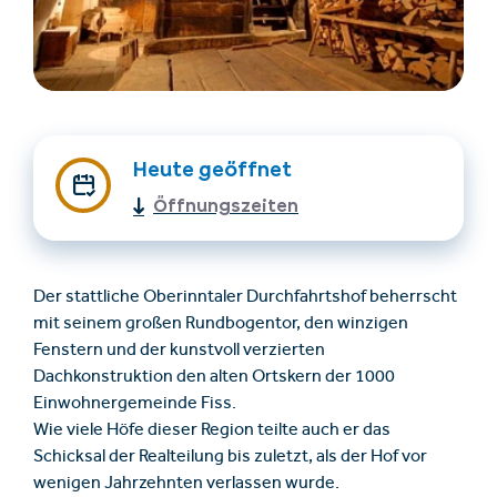
Heute geöffnet
Öffnungszeiten
Unterkünfte finden
Ticket- &
Gutscheinshop
Der stattliche Oberinntaler Durchfahrtshof beherrscht
mit seinem großen Rundbogentor, den winzigen
+43/5476/6239
Deutsch
Fenstern und der kunstvoll verzierten
info@serfaus-fiss-ladis.at
Dachkonstruktion den alten Ortskern der 1000
Einwohnergemeinde Fiss.
Wie viele Höfe dieser Region teilte auch er das
Schicksal der Realteilung bis zuletzt, als der Hof vor
wenigen Jahrzehnten verlassen wurde.