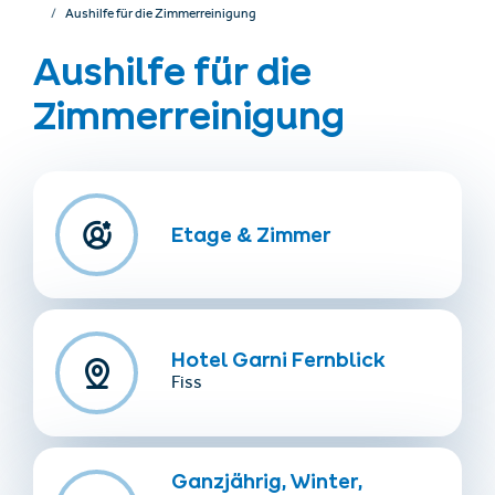
Aushilfe für die Zimmerreinigung
Aushilfe für die
Zimmerreinigung
Etage & Zimmer
Unterkünfte finden
Ticket- &
Gutscheinshop
+43/5476/6239
Deutsch
Hotel Garni Fernblick
info@serfaus-fiss-ladis.at
Fiss
Ganzjährig, Winter,