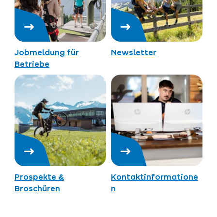
Jobmeldung für
Newsletter
Betriebe
Prospekte &
Kontaktinformatione
Broschüren
n