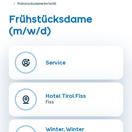
Frühstücksdame (m/w/d)
Frühstücksdame
(m/w/d)
Service
Unterkünfte finden
Ticket- &
Gutscheinshop
+43/5476/6239
Deutsch
Hotel Tirol Fiss
info@serfaus-fiss-ladis.at
Fiss
Winter, Winter